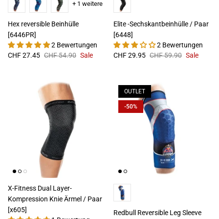
+ 1 weitere
Hex reversible Beinhülle
Elite -Sechskantbeinhülle / Paar
[6446PR]
[6448]
2 Bewertungen
2 Bewertungen
CHF 27.45
CHF 54.90
Sale
CHF 29.95
CHF 59.90
Sale
OUTLET
-50%
HEX VIZ
X-Fitness Dual Layer-
Kompression Knie Ärmel / Paar
[x605]
Redbull Reversible Leg Sleeve